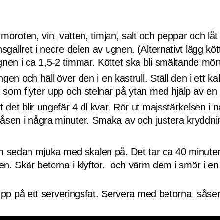
 i moroten, vin, vatten, timjan, salt och peppar och lå
nsgallret i nedre delen av ugnen. (Alternativt lägg kö
gnen i ca 1,5-2 timmar. Köttet ska bli smältande mört
ongen och häll över den i en kastrull. Ställ den i ett k
t som flyter upp och stelnar på ytan med hjälp av en 
t det blir ungefär 4 dl kvar. Rör ut majsstärkelsen i 
såsen i några minuter. Smaka av och justera kryddn
 sedan mjuka med skalen på. Det tar ca 40 minuter. 
en. Skär betorna i klyftor. och värm dem i smör i en ka
g upp på ett serveringsfat. Servera med betorna, sås