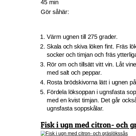
45 min
Gör såhär:
Värm ugnen till 275 grader.
Skala och skiva löken fint. Fräs l
socker och timjan och fräs ytterlig
Rör om och tillsätt vitt vin. Låt v
med salt och peppar.
Rosta brödskivorna lätt i ugnen på
Fördela löksoppan i ugnsfasta sop
med en kvist timjan. Det går ocks
ugnsfasta soppskålar.
Fisk i ugn med citron- och g