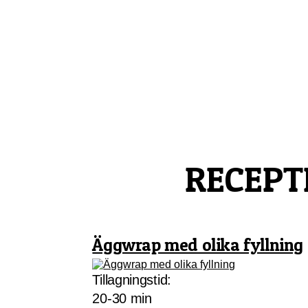
Skip
Gårdskassen
God mat från lokala gårdar
to
content
RECEPT
Äggwrap med olika fyllning
Tillagningstid:
20-30 min