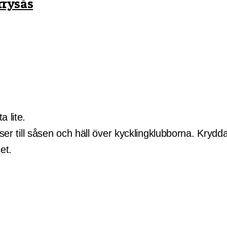
rrysås
 lite.
nser till såsen och häll över kycklingklubborna. Krydda
et.