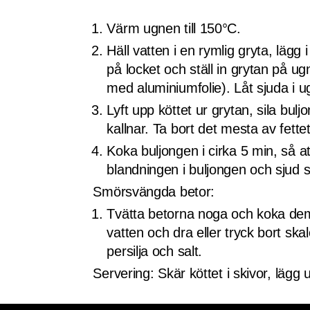
Värm ugnen till 150°C.
Häll vatten i en rymlig gryta, lägg
på locket och ställ in grytan på ug
med aluminiumfolie). Låt sjuda i u
Lyft upp köttet ur grytan, sila bulj
kallnar. Ta bort det mesta av fette
Koka buljongen i cirka 5 min, så at
blandningen i buljongen och sjud 
Smörsvängda betor:
Tvätta betorna noga och koka dem
vatten och dra eller tryck bort skal
persilja och salt.
Servering: Skär köttet i skivor, läg