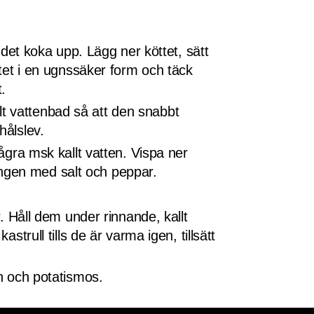
t det koka upp. Lägg ner köttet, sätt
ttet i en ugnssäker form och täck
.
allt vattenbad så att den snabbt
hålslev.
några msk kallt vatten. Vispa ner
ingen med salt och peppar.
Håll dem under rinnande, kallt
strull tills de är varma igen, tillsätt
en och potatismos.