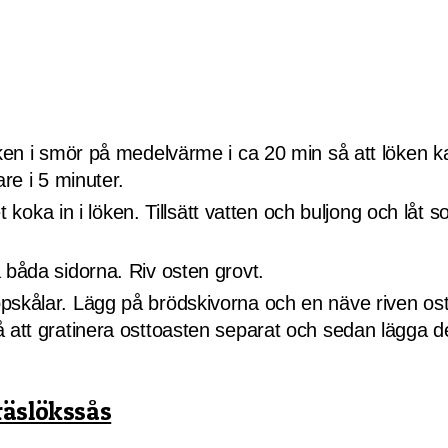
öken i smör på medelvärme i ca 20 min så att löken ka
are i 5 minuter.
inet koka in i löken. Tillsätt vatten och buljong och l
 båda sidorna. Riv osten grovt.
pskålar. Lägg på brödskivorna och en näve riven ost
å att gratinera osttoasten separat och sedan lägga
räslökssås