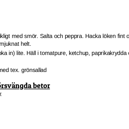
 rikligt med smör. Salta och peppra. Hacka löken fint 
 mjuknat helt.
koka in) lite. Häll i tomatpure, ketchup, paprikakrydd
med tex. grönsallad
örsvängda betor