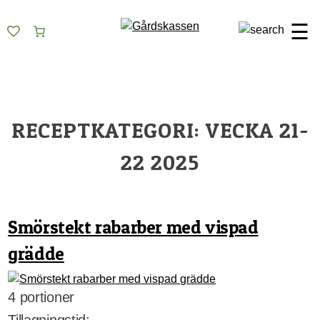
Skip
Gårdskassen
God mat från lokala gårdar
to
☰
content
RECEPTKATEGORI:
VECKA 21-
22 2025
Smörstekt rabarber med vispad
grädde
4 portioner