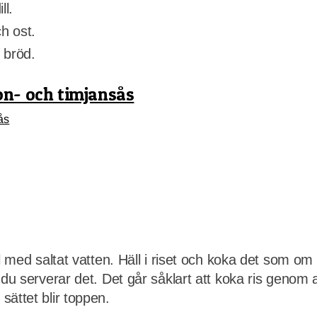
ll.
h ost.
 bröd.
on- och timjansås
l med saltat vatten. Häll i riset och koka det som om 
 du serverar det. Det går såklart att koka ris genom a
ättet blir toppen.