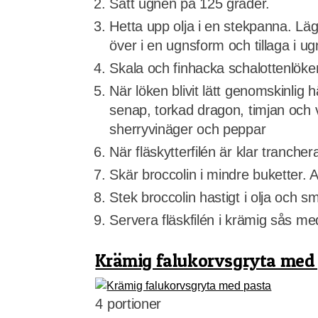
Sätt ugnen på 125 grader.
Hetta upp olja i en stekpanna. Lägg
över i en ugnsform och tillaga i ug
Skala och finhacka schalottenlöke
När löken blivit lätt genomskinlig h
senap, torkad dragon, timjan och
sherryvinäger och peppar
När fläskytterfilén är klar tranch
Skär broccolin i mindre buketter.
Stek broccolin hastigt i olja och s
Servera fläskfilén i krämig sås me
Krämig falukorvsgryta med
4 portioner