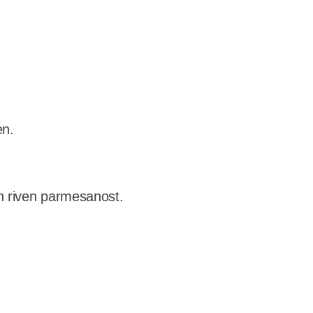
en.
.
h riven parmesanost.