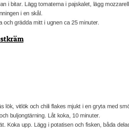
n i bitar. Lägg tomaterna i pajskalet, lägg mozzare
anningen i en skål.
 och grädda mitt i ugnen ca 25 minuter.
ostkräm
s lök, vitlök och chili flakes mjukt i en gryta med smö
 och buljongtärning. Låt koka, 10 minuter.
ät. Koka upp. Lägg i potatisen och fisken, båda delade