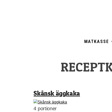
Skip
Gårdskassen
God mat från lokala gårdar
to
content
MATKASSE
RECEPTK
Skånsk äggkaka
4 portioner