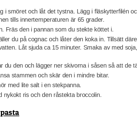
 i smöret och låt det tystna. Lägg i fläskytterfilén oc
nen tills innertemperaturen är 65 grader.
n. Fräs den i pannan som du stekte köttet i.
äller du på cognac och låter den koka in. Tillsätt däre
 vatten. Låt sjuda ca 15 minuter. Smaka av med soja
erar du den och lägger ner skivorna i såsen så att de 
 Ansa stammen och skär den i mindre bitar.
mör med lite salt i en stekpanna.
d nykokt ris och den råstekta broccolin.
 pasta