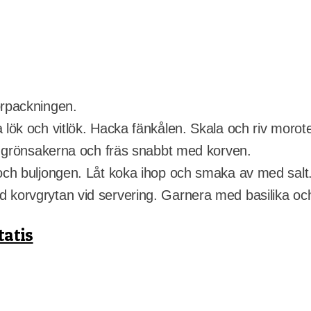
örpackningen.
 lök och vitlök. Hacka fänkålen. Skala och riv morot
tt grönsakerna och fräs snabbt med korven.
 och buljongen. Låt koka ihop och smaka av med salt
d korvgrytan vid servering. Garnera med basilika oc
tatis